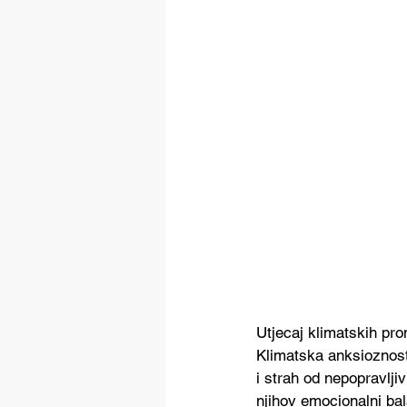
Utjecaj klimatskih pr
Klimatska anksioznost
i strah od nepopravlji
njihov emocionalni bal