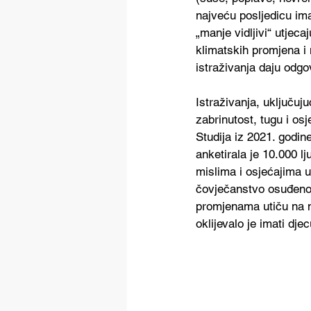
najveću posljedicu ima
„manje vidljivi“ utjec
klimatskih promjena i 
istraživanja daju odgo
Istraživanja, uključuj
zabrinutost, tugu i os
Studija iz 2021. godin
anketirala je 10.000 l
mislima i osjećajima 
čovječanstvo osuđeno n
promjenama utiču na n
oklijevalo je imati dje