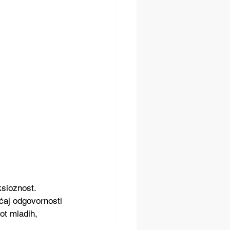
sioznost. 
ćaj odgovornosti 
ot mladih, 