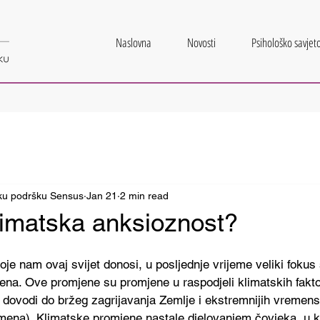
Naslovna
Novosti
Psihološko savjeto
šku podršku Sensus
Jan 21
2 min read
klimatska anksioznost?
oje nam ovaj svijet donosi, u posljednje vrijeme veliki fokus 
ena. Ove promjene su promjene u raspodjeli klimatskih fakto
 dovodi do bržeg zagrijavanja Zemlje i ekstremnijih vremens
mena). Klimatske promjene nastale djelovanjem čovjeka, u k