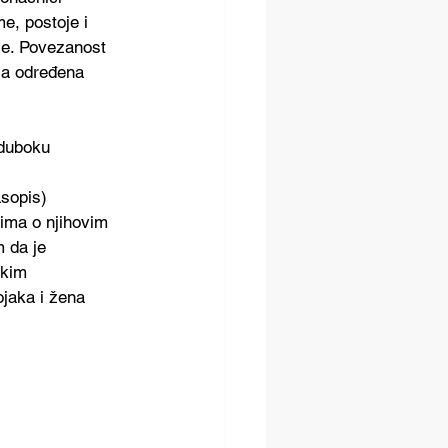
e, postoje i 
lje. Povezanost 
 a određena 
 duboku 
sopis) 
tima o njihovim 
 da je 
skim 
jaka i žena 