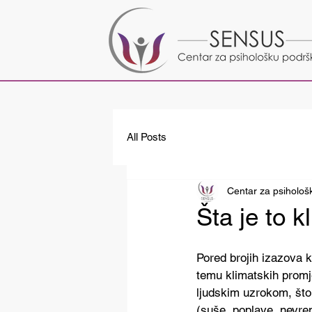
All Posts
Centar za psiholo
Šta je to 
Pored brojih izazova k
temu klimatskih promj
ljudskim uzrokom, što
(suše, poplave, nevre