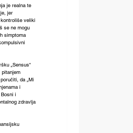
ja je realna te 
e, jer 
kontroliše veliki 
oš se ne mogu 
čkih simptoma 
-kompulsivni 
ršku „Sensus“ 
 pitanjem 
oručiti, da „Mi 
mjenama i 
Bosni i 
ntalnog zdravlja 
ansijsku 