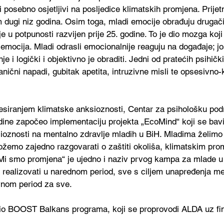
 posebno osjetljivi na posljedice klimatskih promjena. Prijetn
m dugi niz godina. Osim toga, mladi emocije obrađuju drugačij
je u potpunosti razvijen prije 25. godine. To je dio mozga koji 
 emocija. Mladi odrasli emocionalnije reaguju na događaje; j
tnje i logički i objektivno je obraditi. Jedni od pratećih psihi
anični napadi, gubitak apetita, intruzivne misli te opsesivno
siranjem klimatske anksioznosti, Centar za psihološku pod
odine započeo implementaciju projekta „EcoMind“ koji se bavi
ioznosti na mentalno zdravlje mladih u BiH. Mladima želimo p
žemo zajedno razgovarati o zaštiti okoliša, klimatskim pro
Mi smo promjena“ je ujedno i naziv prvog kampa za mlade u 
 realizovati u narednom period, sve s ciljem unapređenja me
nom period za sve.  
io BOOST Balkans programa, koji se proprovodi ALDA uz fin