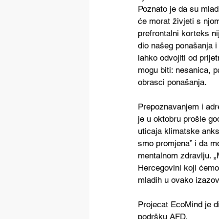
Poznato je da su mladi
će morat živjeti s njo
prefrontalni korteks ni
dio našeg ponašanja i
lahko odvojiti od prije
mogu biti: nesanica, p
obrasci ponašanja. 
Prepoznavanjem i adre
je u oktobru prošle g
uticaja klimatske anks
smo promjena” i da mo
mentalnom zdravlju. „
Hercegovini koji ćemo
mladih u ovako izazov
Projecat EcoMind je d
podršku AFD.