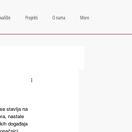
valište
Projekti
O nama
More
se stavlja na 
ra, nastale 
kih događaja 
onačnici 