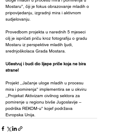
uloge mladih u procesu mira i pomirenja u 
Mostaru'', čiji je fokus obrazovanje mladih o 
pripovijedanju, izgradnji mira i aktivnom 
sudjelovanju.
Provedbom projekta u narednih 5 mjeseci 
cilj je ispričati priču kroz fotografiju o gradu 
Mostaru iz perspektive mladih ljudi, 
srednjoškolaca Grada Mostara.
Učestvuj i budi dio lijepe priče koja ne bira 
strane!
Projekt ,,Jačanje uloge mladih u procesu 
mira i pomirenja'' implementira se u okviru 
,,Projekat Aktivizam civilnog sektora za 
pomirenje u regionu bivše Jugoslavije – 
podrška REKOM-u'' kojef podržava 
Evropska Unija.