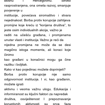
Bosnu i Hercegovinu. Široko 
rasprostranjena, ona ometa razvoj, smanjuje 
povjerenje u
institucije, povećava siromaštvo i stvara 
nejednakost. Borba protiv korupcije zahtijeva
promijne koje kreću iz “korijena društva”, to 
jeste osim individualnih akcija, važno je
raditi na učešću građana, i promjenama 
unutar vlasti i institucija. Važno je reći da
nijedna promijena ne može da se desi 
magično istoga momenta, ali koraci koje 
činimo
kao građani u konačnici mogu ga čine 
razliku i boljitak.
Kako vi kao pojedinac možete doprinijeti?
Borba protiv korupcije nije samo 
odgovornost institucija. I vi, kao građanin, 
možete igrati
aktivnu i veoma važnu ulogu. Edukacija i 
informiranost su ključni faktori za napredak
društva, osviještenost I prepoznavanje 
koruptivnih aktivnosti su prva faza 