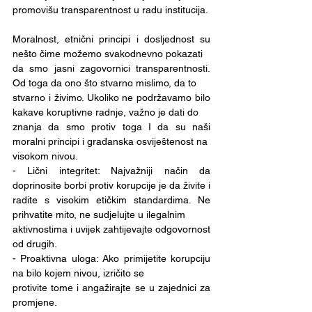
promovišu transparentnost u radu institucija.
Moralnost, etnični principi i dosljednost su 
nešto čime možemo svakodnevno pokazati
da smo jasni zagovornici transparentnosti. 
Od toga da ono što stvarno mislimo, da to
stvarno i živimo. Ukoliko ne podržavamo bilo 
kakave koruptivne radnje, važno je dati do
znanja da smo protiv toga I da su naši 
moralni principi i građanska osviještenost na
visokom nivou.
- Lični integritet: Najvažniji način da 
doprinosite borbi protiv korupcije je da živite i
radite s visokim etičkim standardima. Ne 
prihvatite mito, ne sudjelujte u ilegalnim
aktivnostima i uvijek zahtijevajte odgovornost 
od drugih.
- Proaktivna uloga: Ako primijetite korupciju 
na bilo kojem nivou, izričito se
protivite tome i angažirajte se u zajednici za 
promjene.