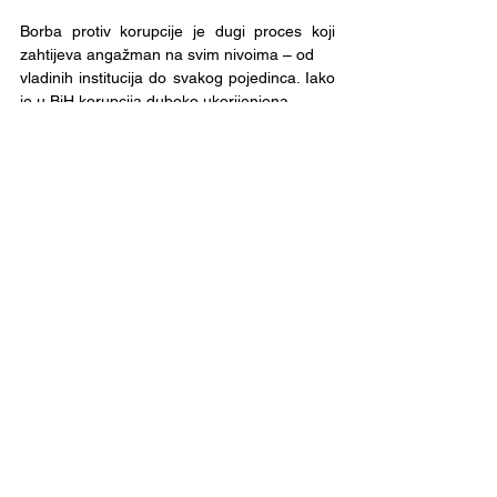
Borba protiv korupcije je dugi proces koji 
zahtijeva angažman na svim nivoima – od
vladinih institucija do svakog pojedinca. Iako 
je u BiH korupcija duboko ukorijenjena,
promjene su moguće. Svaki korak koji 
napravimo – bilo da je riječ o novoj 
informaciji
koju naučimo, o ovoj edukaciji ili podršci 
nekoj od inicijativa radi na kreiranju
dugoročnog uticaja za borbu protiv 
korupcije. Važno je da shvatimo da svako od 
nas
ima moć da doprinese stvaranju poštenijeg i 
pravednijeg društva.
Svi materijali i aktivnosti u okviru projekta 
financirani su od strane Europske Unije i
SELDI.net
, za njegov sadržaj isključiva je 
odgovornost Centra za psihološku podršku
Sensus i ne odražava nužno stavove 