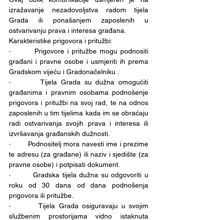
izražavanje nezadovoljstva radom tijela 
Grada ili ponašanjem zaposlenih u 
ostvarivanju prava i interesa građana.
Karakteristike prigovora i pritužbi:
·        Prigovore i pritužbe mogu podnositi 
građani i pravne osobe i usmjeriti ih prema 
Gradskom vijeću i Gradonačelniku .
·        Tijela Grada su dužna omogućiti 
građanima i pravnim osobama podnošenje 
prigovora i pritužbi na svoj rad, te na odnos 
zaposlenih u tim tijelima kada im se obraćaju 
radi ostvarivanja svojih prava i interesa ili 
izvršavanja građanskih dužnosti.
·        Podnositelj mora navesti ime i prezime 
te adresu (za građane) ili naziv i sjedište (za 
pravne osobe) i potpisati dokument.
·        Gradska tijela dužna su odgovoriti u 
roku od 30 dana od dana podnošenja 
prigovora ili pritužbe.
·        Tijela Grada osiguravaju u svojim 
službenim prostorijama vidno istaknuta 