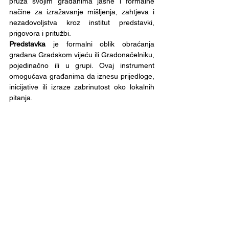
pruža svojim građanima jasne i formalne 
načine za izražavanje mišljenja, zahtjeva i 
nezadovoljstva kroz institut predstavki, 
prigovora i pritužbi.
Predstavka
 je formalni oblik obraćanja 
građana Gradskom vijeću ili Gradonačelniku, 
pojedinačno ili u grupi. Ovaj instrument 
omogućava građanima da iznesu prijedloge, 
inicijative ili izraze zabrinutost oko lokalnih 
pitanja.