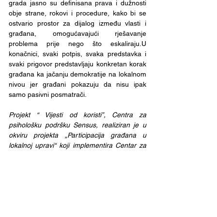
grada jasno su definisana prava i dužnosti 
obje strane, rokovi i procedure, kako bi se 
ostvario prostor za dijalog između vlasti i 
građana, omogućavajući rješavanje 
problema prije nego što eskaliraju.U 
konačnici, svaki potpis, svaka predstavka i 
svaki prigovor predstavljaju konkretan korak 
građana ka jačanju demokratije na lokalnom 
nivou jer građani pokazuju da nisu ipak 
samo pasivni posmatrači.
Projekt “ Vijesti od koristi”, Centra za 
psihološku podršku Sensus, realiziran je u 
okviru projekta „Participacija građana u 
lokalnoj upravi“ koji implementira Centar za 
građansku suradnju iz Livna uz podršku 
Nacionalne zaklade za demokraciju (NED).
Članak
je
 nastalo/a u okviru projekta 
“Promoviranje sudjelovanja građana u 
lokalnoj upravi” koji Centar za građansku 
suradnju iz Livna implementira uz podršku 