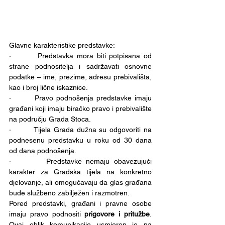
Glavne karakteristike predstavke:
·        Predstavka mora biti potpisana od 
strane podnositelja i sadržavati osnovne 
podatke – ime, prezime, adresu prebivališta, 
kao i broj lične iskaznice.
·        Pravo podnošenja predstavke imaju 
građani koji imaju biračko pravo i prebivalište 
na području Grada Stoca.
·        Tijela Grada dužna su odgovoriti na 
podnesenu predstavku u roku od 30 dana 
od dana podnošenja.
·        Predstavke nemaju obavezujući 
karakter za Gradska tijela na konkretno 
djelovanje, ali omogućavaju da glas građana 
bude službeno zabilježen i razmotren.
Pored predstavki, građani i pravne osobe 
imaju pravo podnositi 
prigovore i pritužbe
. 
Ovaj oblik komunikacije usmjeren je na 