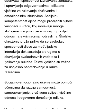
obuhvata i sposobnost izvršavanja zadataka 
i upravljanja odgovornostima i efikasne 
vještine za rukovanje društvenim i 
emocionalnim iskustvima. Socijalnu 
kompetentnost djece mogu procijeniti njihovi 
vaspitači u vrtiću, koji uočavaju mnoge 
slučajeve u kojima djeca moraju upravljati 
odnosima s vršnjacima i odraslima. Školsko 
okruženje pruža priliku da se sagledaju 
sposobnosti djece za međuljudsku 
interakciju dok sarađuju s drugima u 
obavljanju svakodnevnih zadataka i 
rješavanju sukoba. Takve vještine su važne 
za uspješno napredovanje u ranim 
razredima.
Socijalno-emocionalno učenje može pomoći 
učenicima da razviju samosvijest, 
samoupravljanje, društvenu svijest, vještine 
odnosa i odgovorno donošenje odluka. 