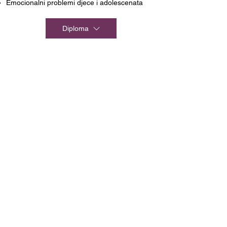
Emocionalni problemi djece i adolescenata
Diploma
Budi u kontaktu
+387-36-570-222
cpp.mostar@gmail.com