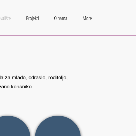
valište
Projekti
O nama
More
 za mlade, odrasle, roditelje,
vane korisnike.