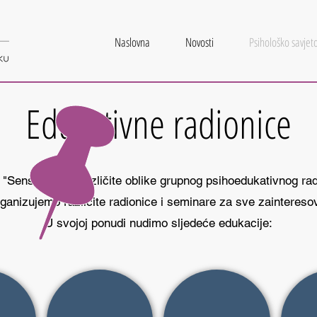
Naslovna
Novosti
Psihološko savjeto
Edukativne radionice
"Sensus" nudi različite oblike grupnog psihoedukativnog rada
ganizujemo različite radionice i seminare za sve zaintereso
U svojoj ponudi nudimo sljedeće edukacije: