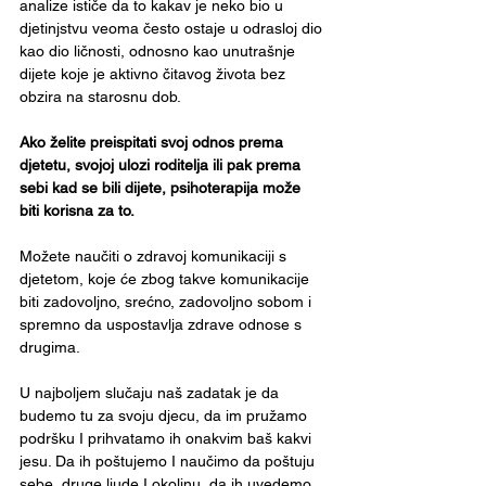
analize ističe da to kakav je neko bio u 
djetinjstvu veoma često ostaje u odrasloj dio 
kao dio ličnosti, odnosno kao unutrašnje 
dijete koje je aktivno čitavog života bez 
obzira na starosnu dob.
Ako želite preispitati svoj odnos prema 
djetetu, svojoj ulozi roditelja ili pak prema 
sebi kad se bili dijete, psihoterapija može 
biti korisna za to.
Možete naučiti o zdravoj komunikaciji s 
djetetom, koje će zbog takve komunikacije 
biti zadovoljno, srećno, zadovoljno sobom i 
spremno da uspostavlja zdrave odnose s 
drugima.
U najboljem slučaju naš zadatak je da 
budemo tu za svoju djecu, da im pružamo 
podršku I prihvatamo ih onakvim baš kakvi 
jesu. Da ih poštujemo I naučimo da poštuju 
sebe, druge ljude I okolinu, da ih uvedemo 