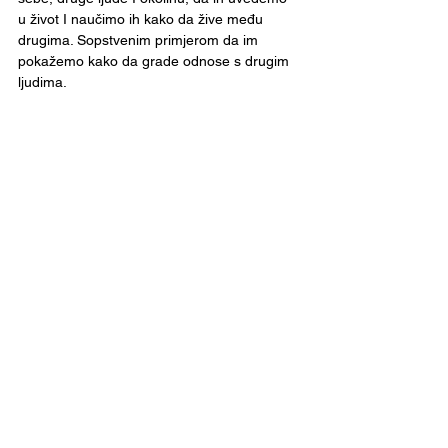
u život I naučimo ih kako da žive među 
drugima. Sopstvenim primjerom da im 
pokažemo kako da grade odnose s drugim 
ljudima.
See All
Recent Posts