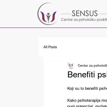
All Posts
Centar za psiholo
Benefiti p
Koji su to benefiti psi
Kako psihoterapija mo
puni potencijal, možet