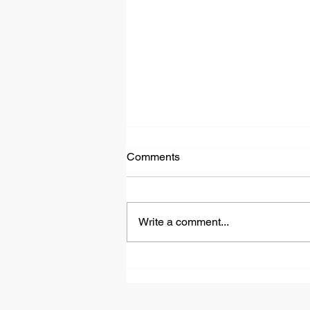
Comments
Write a comment...
Šta je to klimatska
anksioznost?