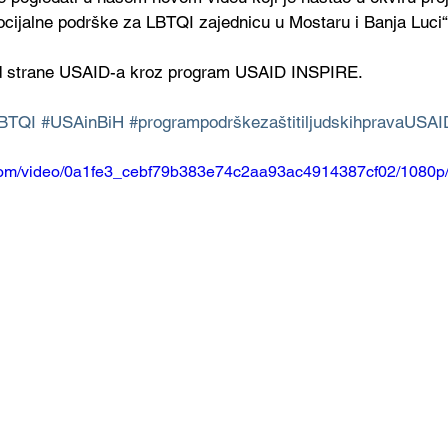
ocijalne podrške za LBTQI zajednicu u Mostaru i Banja Luci“
od strane USAID-a kroz program USAID INSPIRE.
BTQI
#USAinBiH
#programpodrškezaštitiljudskihpravaUSAI
ic.com/video/0a1fe3_cebf79b383e74c2aa93ac4914387cf02/1080p/