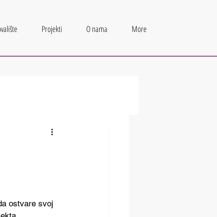
valište
Projekti
O nama
More
a ostvare svoj 
jekta 