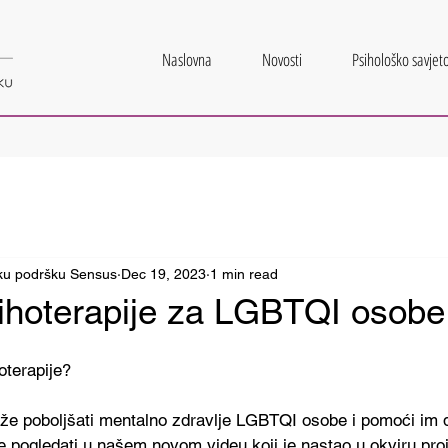
Naslovna
Novosti
Psihološko savjeto
šku podršku Sensus
Dec 19, 2023
1 min read
sihoterapije za LGBTQI osobe
hoterapije?
že poboljšati mentalno zdravlje LGBTQI osobe i pomoći im d
e pogledati u našem novom videu koji je nastao u okviru pro