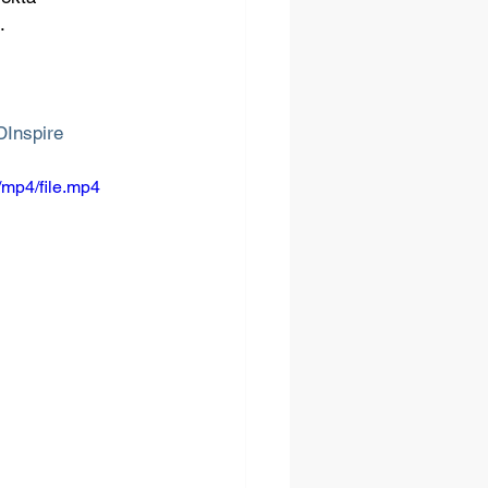
.
DInspire
mp4/file.mp4