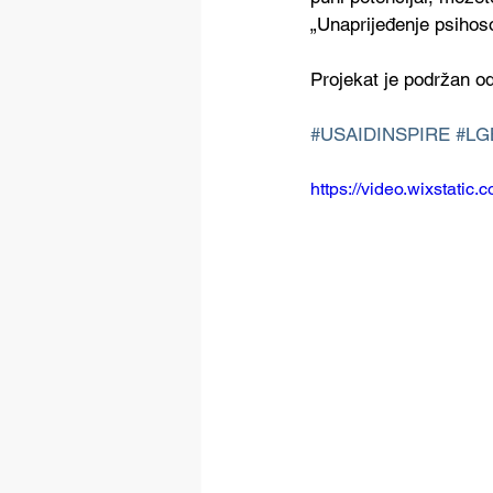
„Unaprijeđenje psihos
Projekat je podržan 
#USAIDINSPIRE
#LG
https://video.wixstat