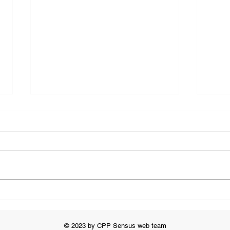
Održana edukacija
EcoM
ment
© 2023 by CPP Sensus web team