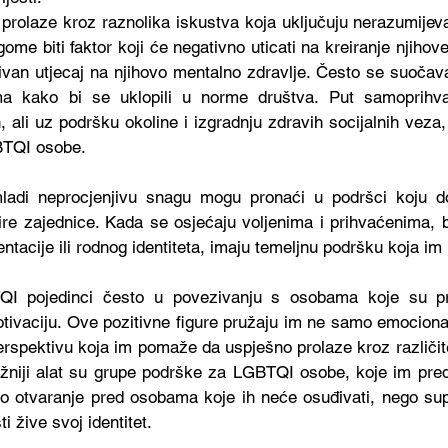
olaze kroz raznolika iskustva koja uključuju nerazumijeva
e biti faktor koji će negativno uticati na kreiranje njihove 
tivan utjecaj na njihovo mentalno zdravlje. Često se suočava
cima kako bi se uklopili u norme društva. Put samoprihva
 ali uz podršku okoline i izgradnju zdravih socijalnih veza,
GBTQI osobe.
adi neprocjenjivu snagu mogu pronaći u podršci koju do
 šire zajednice. Kada se osjećaju voljenima i prihvaćenima, b
entacije ili rodnog identiteta, imaju temeljnu podršku koja im
QI pojedinci često u povezivanju s osobama koje su pro
tivaciju. Ove pozitivne figure pružaju im ne samo emociona
perspektivu koja im pomaže da uspješno prolaze kroz različit
niji alat su grupe podrške za LGBTQI osobe, koje im preds
 otvaranje pred osobama koje ih neće osuđivati, nego suprot
i žive svoj identitet.