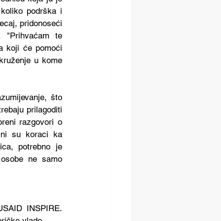
koliko podrška i 
caj, pridonoseći 
. "Prihvaćam te 
a koji će pomoći 
kruženje u kome 
umijevanje, što 
baju prilagoditi 
reni razgovori o 
ni su koraci ka 
ca, potrebno je 
I osobe ne samo 
 USAID INSPIRE. 
ričke vlade.