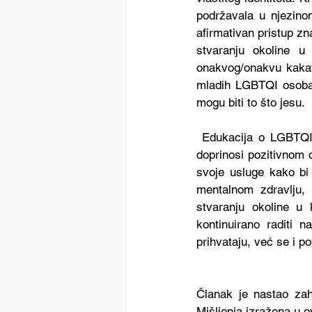
podržavala u njezinom
afirmativan pristup z
stvaranju okoline u 
onakvog/onakvu kakav/
mladih LGBTQI osobam
mogu biti to što jesu.
 Edukacija o LGBTQI 
doprinosi pozitivnom 
svoje usluge kako bi 
mentalnom zdravlju, 
stvaranju okoline u 
kontinuirano raditi
prihvataju, već se i p
Članak je nastao zah
Mišljenja izražena u 