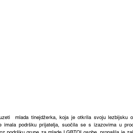
eti  mlada tinejdžerka, koja je otkrila svoju lezbijsku or
e imala podršku prijatelja, suočila se s izazovima u pro
 Kroz podršku grupe za mlade LGBTQI osobe, pronašla je zaje