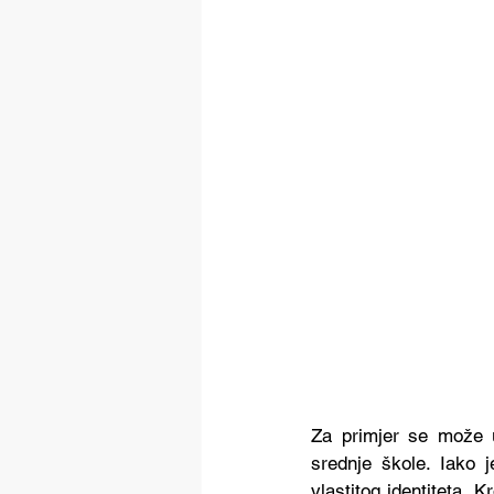
Za primjer se može uz
srednje škole. Iako j
vlastitog identiteta.