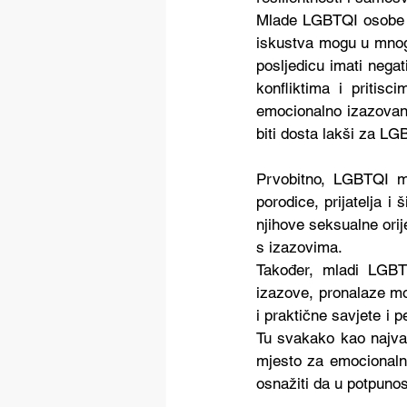
Mlade LGBTQI osobe pr
iskustva mogu u mnogom
posljedicu imati nega
konfliktima i pritis
emocionalno izazovan,
biti dosta lakši za L
Prvobitno, LGBTQI ml
porodice, prijatelja i
njihove seksualne orij
s izazovima.
Također, mladi LGBT
izazove, pronalaze mo
i praktične savjete i 
Tu svakako kao najvaž
mjesto za emocionalno
osnažiti da u potpunost