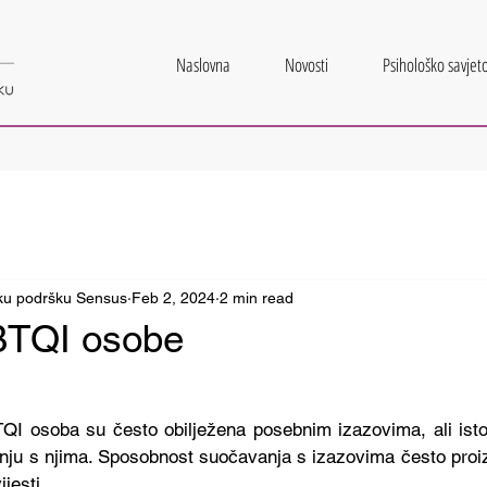
Naslovna
Novosti
Psihološko savjeto
šku podršku Sensus
Feb 2, 2024
2 min read
BTQI osobe
I osoba su često obilježena posebnim izazovima, ali isto
ju s njima. Sposobnost suočavanja s izazovima često proizil
jesti. 