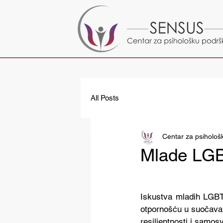
All Posts
Centar za psiholo
Mlade LG
Iskustva mladih LGBTQ
otpornošću u suočavan
resilientnosti i samosvi