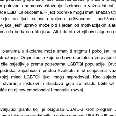
 putovanju samoosvještavanja. Iznimno je važno isticati 
nače LGBTQI osobama. Riječi podrške mogu imati snažan utje
kojoj se ljudi osjećaju voljeno, prihvaćeno i podržano
jaka jesi" upravo može biti i jedan od motivacijskih alat
a da budu ono što jesu. Ali i da ste vi njihovo sigurno o
pitanjima u školama može smanjiti stigmu i poboljšati raz
okruženju. Organizacije koje se bave mentalnim zdravljem tre
bile osjetljivije prema potrebama LGBTQI populacije. Otvo
podrška zajednice i pristup kvalitetnim stručnjacima važ
kojoj mladi LGBTQI ljudi mogu napredovati. Kao zajedni
 na stvaranju inkluzivnih društava gdje se mlade LGBTQ
otiče na njihov emocionalni i mentalni razvoj.
valjujući grantu koji je osigurao USAID-a kroz program
ovome tekstu ne predstavljaju nužno stavove USAID-a ili ame