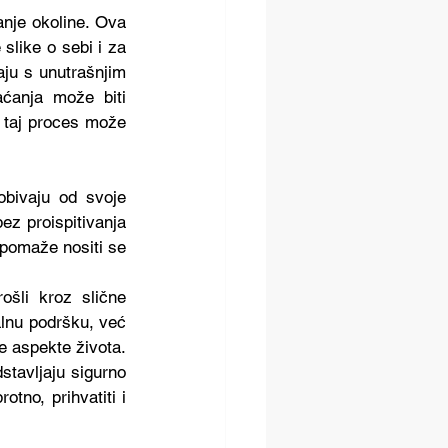
nje okoline. Ova 
slike o sebi i za 
ju s unutrašnjim 
ćanja može biti 
 taj proces može 
bivaju od svoje 
ez proispitivanja 
 pomaže nositi se 
šli kroz slične 
lnu podršku, već 
e aspekte života. 
tavljaju sigurno 
no, prihvatiti i 