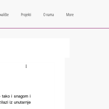
valište
Projekti
O nama
More
 tako i snagom i 
azi iz unutarnje 