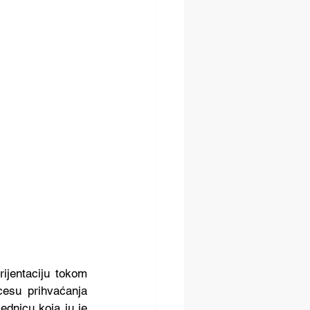
ijentaciju tokom 
cesu prihvaćanja 
dnicu koja ju je 