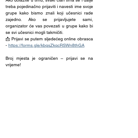
Ako dolazite u timu, svaki član tima se i dalje 
treba pojedinačno prijaviti i navesti ime svoje 
grupe kako bismo znali koji učesnici rade 
zajedno. Ako se prijavljujete sami, 
organizator će vas povezati u grupe kako bi 
se svi učesnici mogli takmičiti. 
📩 Prijavi se putem sljedećeg online obrasca 
- 
https://forms.gle/kbqsZkqcRSWn8thGA
Broj mjesta je ograničen – prijavi se na 
vrijeme!
Za više informacija: 
sabina_hadrovic@hotmail.com
See All
Recent Posts