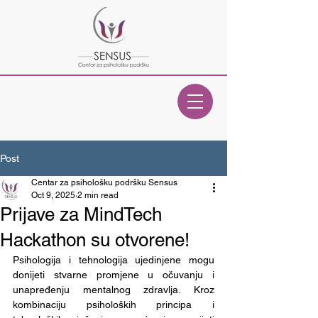
Post
Centar za psihološku podršku Sensus
Oct 9, 2025
2 min read
Prijave za MindTech
Hackathon su otvorene!
Psihologija i tehnologija ujedinjene mogu 
donijeti stvarne promjene u očuvanju i 
unapređenju mentalnog zdravlja. Kroz 
kombinaciju psiholoških principa i 