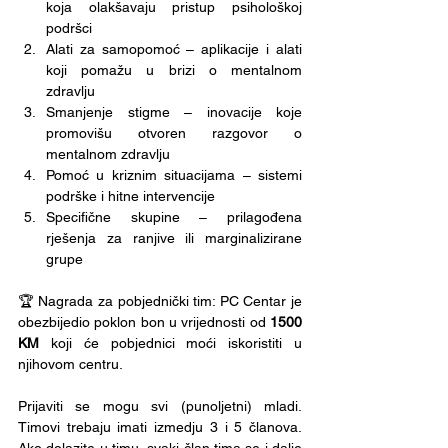
koja olakšavaju pristup psihološkoj 
podršci
Alati za samopomoć – aplikacije i alati 
koji pomažu u brizi o mentalnom 
zdravlju
Smanjenje stigme – inovacije koje 
promovišu otvoren razgovor o 
mentalnom zdravlju
Pomoć u kriznim situacijama – sistemi 
podrške i hitne intervencije
Specifične skupine – prilagođena 
rješenja za ranjive ili marginalizirane 
grupe
🏆 Nagrada za pobjednički tim: PC Centar je 
obezbijedio poklon bon u vrijednosti od
 1500 
KM
 koji će pobjednici moći iskoristiti u 
njihovom centru.
Prijaviti se mogu svi (punoljetni) mladi. 
Timovi trebaju imati izmedju 3 i 5 članova. 