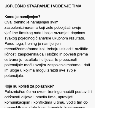
USPJEŠNO STVARANJE I VOÐENJE TIMA
Kome je namijenjen?
Ovaj trening je namijenjen svim
zaspolenicima/ama koji žele poboljšati svoje
vještine timskog rada i bolje razumjeti doprinos
svakog pojedinog člana/ice ukupnom rezultatu.
Pored toga, trening je namijenjen
menadžerima/cama koji trebaju uskladiti različite
ličnosti zaspolenika/ca i složno ih povesti prema
ostvarenju rezultata i ciljeva, te prepoznati
potencijale među svojim zaspolenicima/ama i dati
im uloge u kojima mogu izraziti sve svoje
potencijale.
Koje su koristi za polaznike?
Polaznici/ce će na ovom treningu naučiti postaviti i
održavati ciljeve i pravila tima, upravljati
komunikacijom i konfliktima u timu, voditi tim do
vrhunskih rezultata kroz: izgradnju konsensusa,
prepoznavanje vlastite uloge u timu,
prilagođavanje komunikacije svakom pojedinom
članu tima, te savladavanje ključnih zadataka i
izazova u pojedinim fazama razvoja tima.